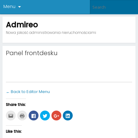
Menu
Admireo
Nowa jakość administrowania nieruchomościami
Panel frontdesku
← Back to Editor Menu
Share this:
C
C
C
C
C
C
l
l
l
l
l
l
i
i
i
i
i
i
c
c
c
c
c
c
k
k
k
k
k
k
Like this:
t
t
t
t
t
t
o
o
o
o
o
o