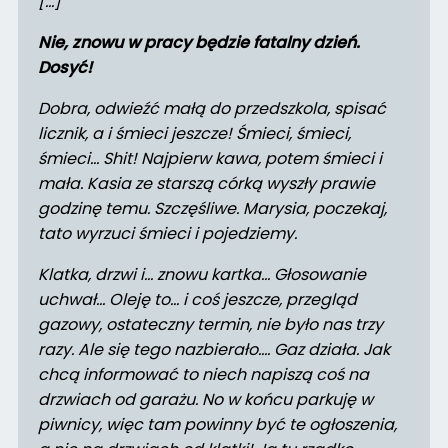
[…]
Nie, znowu w pracy będzie fatalny dzień.
Dosyć!
Dobra, odwieźć małą do przedszkola, spisać
licznik, a i śmieci jeszcze! Śmieci, śmieci,
śmieci… Shit! Najpierw kawa, potem śmieci i
mała. Kasia ze starszą córką wyszły prawie
godzinę temu. Szczęśliwe. Marysia, poczekaj,
tato wyrzuci śmieci i pojedziemy.
Klatka, drzwi i… znowu kartka… Głosowanie
uchwał… Oleję to… i coś jeszcze, przegląd
gazowy, ostateczny termin, nie było nas trzy
razy. Ale się tego nazbierało…. Gaz działa. Jak
chcą informować to niech napiszą coś na
drzwiach od garażu. No w końcu parkuję w
piwnicy, więc tam powinny być te ogłoszenia,