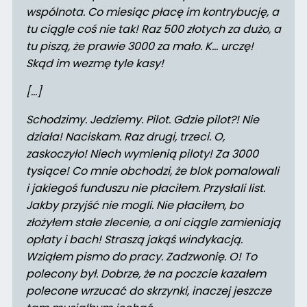
wspólnota. Co miesiąc płacę im kontrybucję, a
tu ciągle coś nie tak! Raz 500 złotych za dużo, a
tu piszą, że prawie 3000 za mało. K… urczę!
Skąd im wezmę tyle kasy!
[…]
Schodzimy. Jedziemy. Pilot. Gdzie pilot?! Nie
działa! Naciskam. Raz drugi, trzeci. O,
zaskoczyło! Niech wymienią piloty! Za 3000
tysiące! Co mnie obchodzi, że blok pomalowali
i jakiegoś funduszu nie płaciłem. Przysłali list.
Jakby przyjść nie mogli. Nie płaciłem, bo
złożyłem stałe zlecenie, a oni ciągle zamieniają
opłaty i bach! Straszą jakąś windykacją.
Wziąłem pismo do pracy. Zadzwonię. O! To
polecony był. Dobrze, że na poczcie kazałem
polecone wrzucać do skrzynki, inaczej jeszcze