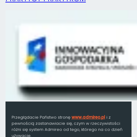
Przeglądacie Państwo stronę
www.admireo.pl
i z
pewnością zastanawiacie się, czym w rzeczywistości
różni się system Admireo od tego, którego na co dzień
używacie.