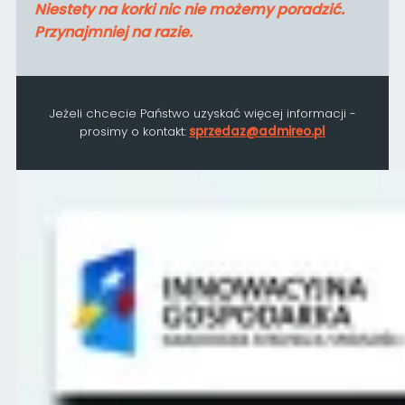
Niestety na korki nic nie możemy poradzić.
Przynajmniej na razie.
Jeżeli chcecie Państwo uzyskać więcej informacji -
prosimy o kontakt:
sprzedaz@admireo.pl