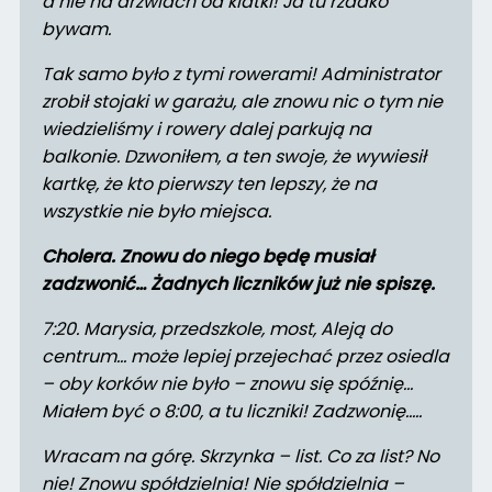
a nie na drzwiach od klatki! Ja tu rzadko
bywam.
Tak samo było z tymi rowerami! Administrator
zrobił stojaki w garażu, ale znowu nic o tym nie
wiedzieliśmy i rowery dalej parkują na
balkonie. Dzwoniłem, a ten swoje, że wywiesił
kartkę, że kto pierwszy ten lepszy, że na
wszystkie nie było miejsca.
Cholera. Znowu do niego będę musiał
zadzwonić… Żadnych liczników już nie spiszę.
7:20. Marysia, przedszkole, most, Aleją do
centrum… może lepiej przejechać przez osiedla
– oby korków nie było – znowu się spóźnię...
Miałem być o 8:00, a tu liczniki! Zadzwonię…..
Wracam na górę. Skrzynka – list. Co za list? No
nie! Znowu spółdzielnia! Nie spółdzielnia –