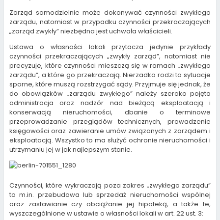
Zarząd samodzielnie może dokonywać czynności zwykłego
zarządu, natomiast w przypadku czynności przekraczających
„zarząd zwykły” niezbędna jest uchwała właścicieli.
Ustawa o własności lokali przytacza jedynie przykłady
czynności przekraczających „zwykły zarząd”, natomiast nie
precyzuje, które czynności mieszczą się w ramach „zwykłego
zarządu”, a które go przekraczają. Nierzadko rodzi to sytuacje
sporne, które muszą rozstrzygać sądy. Przyjmuje się jednak, że
do obowiązków „zarządu zwykłego” należy szeroko pojęta
administracja oraz nadzór nad bieżącą eksploatacją i
konserwacją nieruchomości, dbanie o terminowe
przeprowadzanie przeglądów technicznych, prowadzenie
księgowości oraz zawieranie umów związanych z zarządem i
eksploatacją. Wszystko to ma służyć ochronie nieruchomości i
utrzymaniu jej w jak najlepszym stanie.
Czynności, które wykraczają poza zakres „zwykłego zarządu”
to m.in. przebudowa lub sprzedaż nieruchomości wspólnej
oraz zastawianie czy obciążanie jej hipoteką, a także te,
wyszczególnione w ustawie o własności lokali w art. 22 ust. 3: