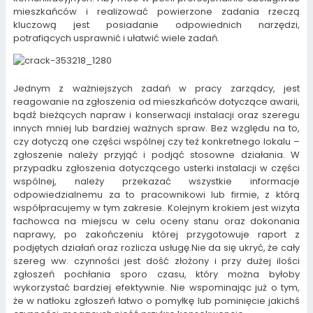
w
n
d
d
n
mieszkańców i realizować powierzone zadania rzeczą
w
d
o
o
d
i
o
w
w
o
kluczową jest posiadanie odpowiednich narzędzi,
n
w
)
)
w
potrafiących usprawnić i ułatwić wiele zadań.
d
)
)
o
w
)
Jednym z ważniejszych zadań w pracy zarządcy, jest
reagowanie na zgłoszenia od mieszkańców dotyczące awarii,
bądź bieżących napraw i konserwacji instalacji oraz szeregu
innych mniej lub bardziej ważnych spraw. Bez względu na to,
czy dotyczą one części wspólnej czy też konkretnego lokalu –
zgłoszenie należy przyjąć i podjąć stosowne działania. W
przypadku zgłoszenia dotyczącego usterki instalacji w części
wspólnej, należy przekazać wszystkie informacje
odpowiedzialnemu za to pracownikowi lub firmie, z którą
współpracujemy w tym zakresie. Kolejnym krokiem jest wizyta
fachowca na miejscu w celu oceny stanu oraz dokonania
naprawy, po zakończeniu której przygotowuje raport z
podjętych działań oraz rozlicza usługę.Nie da się ukryć, że cały
szereg ww. czynności jest dość złożony i przy dużej ilości
zgłoszeń pochłania sporo czasu, który można byłoby
wykorzystać bardziej efektywnie. Nie wspominając już o tym,
że w natłoku zgłoszeń łatwo o pomyłkę lub pominięcie jakichś