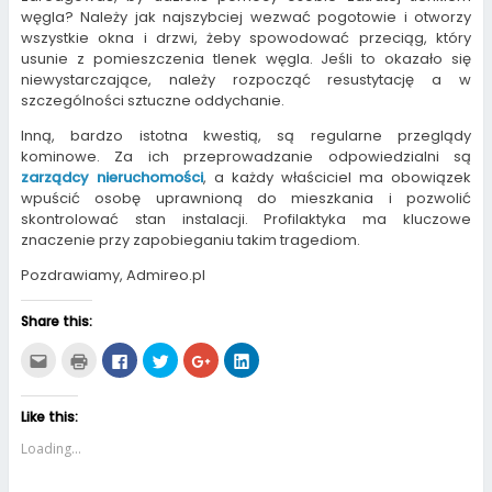
węgla? Należy jak najszybciej wezwać pogotowie i otworzy
wszystkie okna i drzwi, żeby spowodować przeciąg, który
usunie z pomieszczenia tlenek węgla. Jeśli to okazało się
niewystarczające, należy rozpocząć resustytację a w
szczególności sztuczne oddychanie.
Inną, bardzo istotna kwestią, są regularne przeglądy
kominowe. Za ich przeprowadzanie odpowiedzialni są
zarządcy nieruchomości
, a każdy właściciel ma obowiązek
wpuścić osobę uprawnioną do mieszkania i pozwolić
skontrolować stan instalacji. Profilaktyka ma kluczowe
znaczenie przy zapobieganiu takim tragediom.
Pozdrawiamy, Admireo.pl
Share this:
C
C
C
C
C
C
l
l
l
l
l
l
i
i
i
i
i
i
c
c
c
c
c
c
k
k
k
k
k
k
Like this:
t
t
t
t
t
t
o
o
o
o
o
o
e
p
s
s
s
s
Loading...
m
r
h
h
h
h
a
i
a
a
a
a
i
n
r
r
r
r