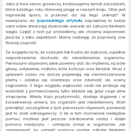
Jako iż trwa sezon grzewczy, kontynuujemy temat zaczadzeń,
które każdego roku stanowią plagę w naszym kraju. Ofiar jest
naprawdę sporo, a przecież da się tego uniknąć! W
nawiązaniu do
poprzedniego artykułu
, najczęściej to ludzie
sami sobie stwarzają doskonałe warunki do zatrucia tlenkiem
węgla. Część z nich już omówiliśmy, ale chcemy wspomnieć
jeszcze o kilku aspektach. Mamy nadzieję, że poprawią one
Waszą czujność.
Ze względu na to, że czad jest tak trudny do wykrycia, zupełnie
niepostrzeżenie dochodzi do niedotlenienia organizmu.
Pierwszymi objawami, jakie powinny dać do myślenia, są bóle
głowy, osłabienie, mdłości, bóle kończyn oraz ślinotok. Wraz z
upływem czasu na skórze pojawiają się ciemnoczerwone
plamy i osłabia się orientacja oraz zdolność do oceny
zagrożenia. Z tego względu większość osób nie próbuje się
wydostać z pomieszczenia, tylko kładzie się, gdyż czuje silne
zmęczenie. Wtedy traci przytomność, dostaje drgawek i w
konsekwencji umiera, bo organizm jest niedotleniony. Wart
pamiętać, szczególnie o tych pierwszych objawach, ponieważ
jest to znak ostrzegawczy. O ile w tym momencie nadejdzie
pomoc, możliwe jest jeszcze odratowanie osoby i dzięki
pomocy medycyny – cofnięcie zmian w organizmie. Jak
zareagować, by udzielić pomocy osobie zatrutej tlenkiem