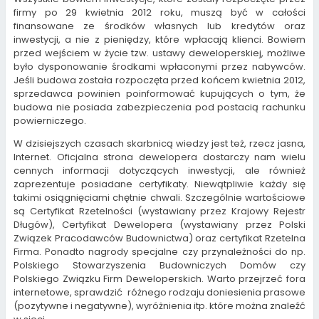
firmy po 29 kwietnia 2012 roku, muszą być w całości
finansowane ze środków własnych lub kredytów oraz
inwestycji, a nie z pieniędzy, które wpłacają klienci. Bowiem
przed wejściem w życie tzw. ustawy deweloperskiej, możliwe
było dysponowanie środkami wpłaconymi przez nabywców.
Jeśli budowa została rozpoczęta przed końcem kwietnia 2012,
sprzedawca powinien poinformować kupujących o tym, że
budowa nie posiada zabezpieczenia pod postacią rachunku
powierniczego.
W dzisiejszych czasach skarbnicą wiedzy jest też, rzecz jasna,
Internet. Oficjalna strona dewelopera dostarczy nam wielu
cennych informacji dotyczących inwestycji, ale również
zaprezentuje posiadane certyfikaty. Niewątpliwie każdy się
takimi osiągnięciami chętnie chwali. Szczególnie wartościowe
są Certyfikat Rzetelności (wystawiany przez Krajowy Rejestr
Długów), Certyfikat Dewelopera (wystawiany przez Polski
Związek Pracodawców Budownictwa) oraz certyfikat Rzetelna
Firma. Ponadto nagrody specjalne czy przynależności do np.
Polskiego Stowarzyszenia Budowniczych Domów czy
Polskiego Związku Firm Deweloperskich. Warto przejrzeć fora
internetowe, sprawdzić różnego rodzaju doniesienia prasowe
(pozytywne i negatywne), wyróżnienia itp. które można znaleźć