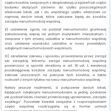
części kosztów związanych z eksploatacją urządzeń lub części
budynku służących zarówno do użytku poszczególnych
właścicieli lokali, jak i do wspólnego użytku właścicieli co
najmniej dwóch lokali, które zaliczane będą do kosztów
zarządu nieruchomością wspólną,
9) udzielenie zgody na podział nieruchomości gruntowej
zabudowanej więcej niż jednym budynkiem mieszkalnym i
związane z tym zmiany udziałów w nieruchomości wspólnej
oraz ustalenie wysokości udziałów w nowo powstałych,
odrębnych nieruchomościach wspólnych,
10) określenie zakresu i sposobu prowadzenia przez zarząd
lub zarządcę, któremu zarząd nieruchomością wspólną
powierzono w sposób określony w art. 18 ust. 1, ewidencji
pozaksięgowej kosztów zarządu nieruchomością wspólną,
zaliczek uiszczanych na pokrycie tych kosztów, a także
rozliczeń z innych tytułów na rzecz nieruchomości wspólnej.
Należy jeszcze nadmienić, iż połączenie dwóch lokali,
będących odrębnymi nieruchomościami w jedną, podobnie
jak podział lokalu również przekraczają uprawnienia „zarządu
zwykłego”. Pozostałe kwestie związane z rozporządzaniem
części wspólnej rozstrzygane są w formie uchwał