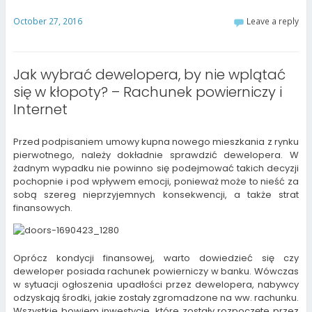
l
t
e
e
e
e
t
(
o
o
o
o
October 27, 2016
Leave a reply
h
O
n
n
n
n
i
p
F
T
G
L
s
e
a
w
o
i
t
n
c
i
o
n
o
s
e
t
g
k
a
i
b
t
l
e
Jak wybrać dewelopera, by nie wplątać
f
n
o
e
e
d
r
n
o
r
+
I
się w kłopoty? – Rachunek powierniczy i
i
e
k
(
(
n
e
w
(
O
O
(
Internet
n
w
O
p
p
O
d
i
p
e
e
p
(
n
e
n
n
e
O
d
n
s
s
n
p
o
s
i
i
s
Przed podpisaniem umowy kupna nowego mieszkania z rynku
e
w
i
n
n
i
pierwotnego, należy dokładnie sprawdzić dewelopera. W
n
)
n
n
n
n
s
n
e
e
n
żadnym wypadku nie powinno się podejmować takich decyzji
i
e
w
w
e
pochopnie i pod wpływem emocji, ponieważ może to nieść za
n
w
w
w
w
n
w
i
i
w
sobą szereg nieprzyjemnych konsekwencji, a także strat
e
i
n
n
i
w
n
d
d
n
finansowych.
w
d
o
o
d
i
o
w
w
o
n
w
)
)
w
d
)
)
o
w
Oprócz kondycji finansowej, warto dowiedzieć się czy
)
deweloper posiada rachunek powierniczy w banku. Wówczas
w sytuacji ogłoszenia upadłości przez dewelopera, nabywcy
odzyskają środki, jakie zostały zgromadzone na ww. rachunku.
Wszystkie bowiem inwestycje, które zostały rozpoczęte przez