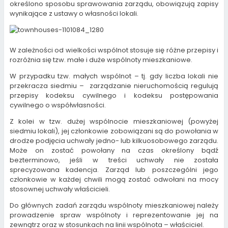
określono sposobu sprawowania zarządu, obowiązują zapisy
wynikające z ustawy o własności lokali.
W zależności od wielkości wspólnot stosuje się różne przepisy i
rozróżnia się tzw. małe i duże wspólnoty mieszkaniowe.
W przypadku tzw. małych wspólnot – tj. gdy liczba lokali nie
przekracza siedmiu – zarządzanie nieruchomością regulują
przepisy kodeksu cywilnego i kodeksu postępowania
cywilnego o współwłasności.
Z kolei w tzw. dużej wspólnocie mieszkaniowej (powyżej
siedmiu lokali), jej członkowie zobowiązani są do powołania w
drodze podjęcia uchwały jedno- lub kilkuosobowego zarządu.
Może on zostać powołany na czas określony bądź
bezterminowo, jeśli w treści uchwały nie została
sprecyzowana kadencja. Zarząd lub poszczególni jego
członkowie w każdej chwili mogą zostać odwołani na mocy
stosownej uchwały właścicieli.
Do głównych zadań zarządu wspólnoty mieszkaniowej należy
prowadzenie spraw wspólnoty i reprezentowanie jej na
zewnątrz oraz w stosunkach na linii wspólnota – właściciel.