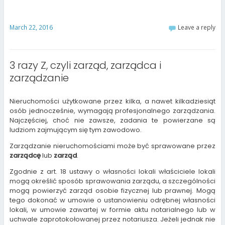
a
i
a
a
a
a
i
n
r
r
r
r
l
t
e
e
e
e
t
(
o
o
o
o
March 22, 2016
Leave a reply
h
O
n
n
n
n
i
p
F
T
G
L
s
e
a
w
o
i
t
n
c
i
o
n
o
s
e
t
g
k
a
i
b
t
l
e
3 razy Z, czyli zarząd, zarządca i
f
n
o
e
e
d
r
n
o
r
+
I
zarządzanie
i
e
k
(
(
n
e
w
(
O
O
(
n
w
O
p
p
O
d
i
p
e
e
p
(
n
e
n
n
e
Nieruchomości użytkowane przez kilka, a nawet kilkadziesiąt
O
d
n
s
s
n
osób jednocześnie, wymagają profesjonalnego zarządzania.
p
o
s
i
i
s
e
w
i
n
n
i
Najczęściej, choć nie zawsze, zadania te powierzane są
n
)
n
n
n
n
ludziom zajmującym się tym zawodowo.
s
n
e
e
n
i
e
w
w
e
n
w
w
w
w
Zarządzanie nieruchomościami może być sprawowane przez
n
w
i
i
w
e
i
n
n
i
zarządcę
lub
zarząd
.
w
n
d
d
n
w
d
o
o
d
Zgodnie z art. 18 ustawy o własności lokali właściciele lokali
i
o
w
w
o
n
w
)
)
w
mogą określić sposób sprawowania zarządu, a szczególności
d
)
)
mogą powierzyć zarząd osobie fizycznej lub prawnej. Mogą
o
w
tego dokonać w umowie o ustanowieniu odrębnej własności
)
lokali, w umowie zawartej w formie aktu notarialnego lub w
uchwale zaprotokołowanej przez notariusza. Jeżeli jednak nie