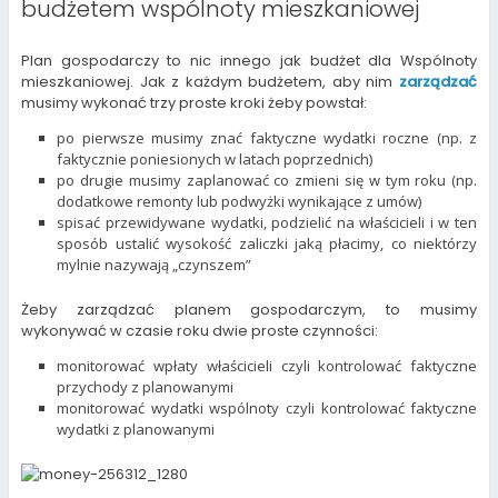
budżetem wspólnoty mieszkaniowej
i
e
k
(
(
n
e
w
(
O
O
(
n
w
O
p
p
O
d
i
p
e
e
p
(
n
e
n
n
e
Plan gospodarczy to nic innego jak budżet dla Wspólnoty
O
d
n
s
s
n
mieszkaniowej. Jak z każdym budżetem, aby nim
zarządzać
p
o
s
i
i
s
e
w
i
n
n
i
musimy wykonać trzy proste kroki żeby powstał:
n
)
n
n
n
n
s
n
e
e
n
po pierwsze musimy znać faktyczne wydatki roczne (np. z
i
e
w
w
e
n
w
w
w
w
faktycznie poniesionych w latach poprzednich)
n
w
i
i
w
e
i
n
n
i
po drugie musimy zaplanować co zmieni się w tym roku (np.
w
n
d
d
n
dodatkowe remonty lub podwyżki wynikające z umów)
w
d
o
o
d
i
o
w
w
o
spisać przewidywane wydatki, podzielić na właścicieli i w ten
n
w
)
)
w
sposób ustalić wysokość zaliczki jaką płacimy, co niektórzy
d
)
)
o
mylnie nazywają „czynszem”
w
)
Żeby zarządzać planem gospodarczym, to musimy
wykonywać w czasie roku dwie proste czynności:
monitorować wpłaty właścicieli czyli kontrolować faktyczne
przychody z planowanymi
monitorować wydatki wspólnoty czyli kontrolować faktyczne
wydatki z planowanymi