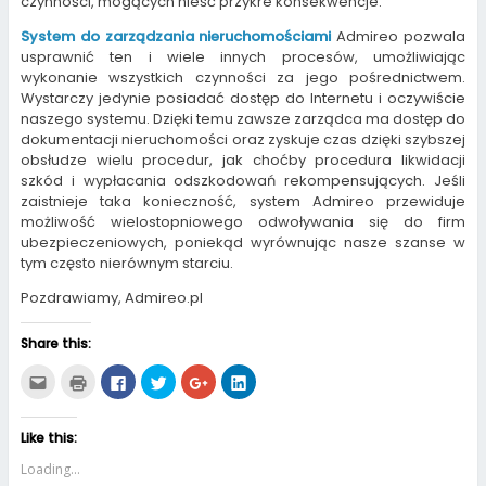
czynności, mogących nieść przykre konsekwencje.
System do zarządzania nieruchomościami
Admireo pozwala
usprawnić ten i wiele innych procesów, umożliwiając
wykonanie wszystkich czynności za jego pośrednictwem.
Wystarczy jedynie posiadać dostęp do Internetu i oczywiście
naszego systemu. Dzięki temu zawsze zarządca ma dostęp do
dokumentacji nieruchomości oraz zyskuje czas dzięki szybszej
obsłudze wielu procedur, jak choćby procedura likwidacji
szkód i wypłacania odszkodowań rekompensujących. Jeśli
zaistnieje taka konieczność, system Admireo przewiduje
możliwość wielostopniowego odwoływania się do firm
ubezpieczeniowych, poniekąd wyrównując nasze szanse w
tym często nierównym starciu.
Pozdrawiamy, Admireo.pl
Share this:
C
C
C
C
C
C
l
l
l
l
l
l
i
i
i
i
i
i
c
c
c
c
c
c
k
k
k
k
k
k
Like this:
t
t
t
t
t
t
o
o
o
o
o
o
e
p
s
s
s
s
Loading...
m
r
h
h
h
h