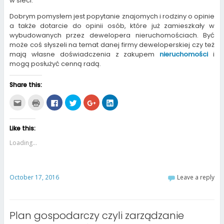
w sieci.
Dobrym pomysłem jest popytanie znajomych i rodziny o opinie
a także dotarcie do opinii osób, które już zamieszkały w
wybudowanych przez dewelopera nieruchomościach. Być
może coś słyszeli na temat danej firmy deweloperskiej czy też
mają własne doświadczenia z zakupem
nieruchomości
i
mogą posłużyć cenną radą.
Share this:
C
C
C
C
C
C
l
l
l
l
l
l
i
i
i
i
i
i
c
c
c
c
c
c
k
k
k
k
k
k
Like this:
t
t
t
t
t
t
o
o
o
o
o
o
e
p
s
s
s
s
Loading...
m
r
h
h
h
h
a
i
a
a
a
a
i
n
r
r
r
r
l
t
e
e
e
e
t
(
o
o
o
o
October 17, 2016
Leave a reply
h
O
n
n
n
n
i
p
F
T
G
L
s
e
a
w
o
i
t
n
c
i
o
n
o
s
e
t
g
k
a
i
b
t
l
e
Plan gospodarczy czyli zarządzanie
f
n
o
e
e
d
r
n
o
r
+
I