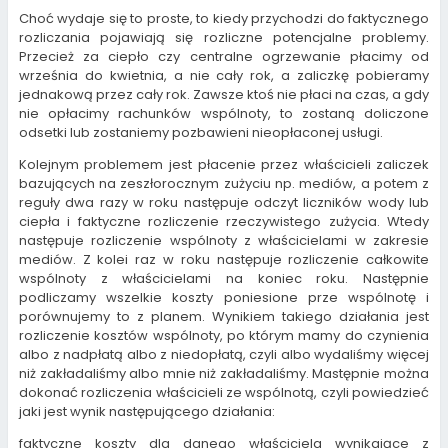
Choć wydaje się to proste, to kiedy przychodzi do faktycznego
rozliczania pojawiają się rozliczne potencjalne problemy.
Przecież za ciepło czy centralne ogrzewanie płacimy od
września do kwietnia, a nie cały rok, a zaliczkę pobieramy
jednakową przez cały rok. Zawsze ktoś nie płaci na czas, a gdy
nie opłacimy rachunków wspólnoty, to zostaną doliczone
odsetki lub zostaniemy pozbawieni nieopłaconej usługi.
Kolejnym problemem jest płacenie przez właścicieli zaliczek
bazujących na zeszłorocznym zużyciu np. mediów, a potem z
reguły dwa razy w roku następuje odczyt liczników wody lub
ciepła i faktyczne rozliczenie rzeczywistego zużycia. Wtedy
następuje rozliczenie wspólnoty z właścicielami w zakresie
mediów. Z kolei raz w roku następuje rozliczenie całkowite
wspólnoty z właścicielami na koniec roku. Następnie
podliczamy wszelkie koszty poniesione prze wspólnotę i
porównujemy to z planem. Wynikiem takiego działania jest
rozliczenie kosztów wspólnoty, po którym mamy do czynienia
albo z nadpłatą albo z niedopłatą, czyli albo wydaliśmy więcej
niż zakładaliśmy albo mnie niż zakładaliśmy. Mastępnie można
dokonać rozliczenia właścicieli ze wspólnotą, czyli powiedzieć
jaki jest wynik następującego działania:
faktyczne koszty dla danego właściciela wynikające z