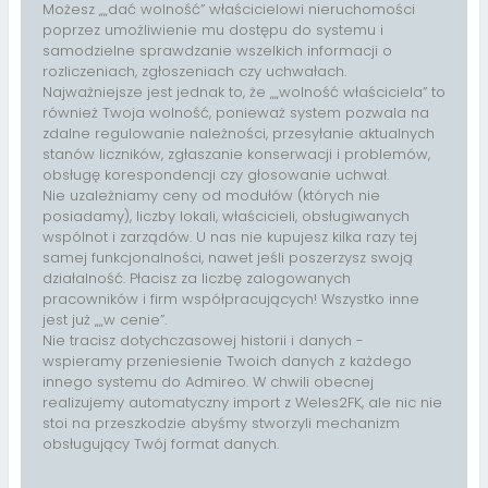
Możesz „„dać wolność” właścicielowi nieruchomości
poprzez umożliwienie mu dostępu do systemu i
samodzielne sprawdzanie wszelkich informacji o
rozliczeniach, zgłoszeniach czy uchwałach.
Najważniejsze jest jednak to, że „„wolność właściciela” to
również Twoja wolność, ponieważ system pozwala na
zdalne regulowanie należności, przesyłanie aktualnych
stanów liczników, zgłaszanie konserwacji i problemów,
obsługę korespondencji czy głosowanie uchwał.
Nie uzależniamy ceny od modułów (których nie
posiadamy), liczby lokali, właścicieli, obsługiwanych
wspólnot i zarządów. U nas nie kupujesz kilka razy tej
samej funkcjonalności, nawet jeśli poszerzysz swoją
działalność. Płacisz za liczbę zalogowanych
pracowników i firm współpracujących! Wszystko inne
jest już „„w cenie”.
Nie tracisz dotychczasowej historii i danych -
wspieramy przeniesienie Twoich danych z każdego
innego systemu do Admireo. W chwili obecnej
realizujemy automatyczny import z Weles2FK, ale nic nie
stoi na przeszkodzie abyśmy stworzyli mechanizm
obsługujący Twój format danych.