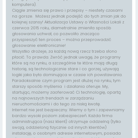
komputera).
Ciągle zmienia się prawo i przepisy – niestety czasami
na gorsze. Możesz jednak podejść do tych zmian jak do
kolejnej szansy! Aktualizacja Ustawy o Własności Lokali z
czerwca 2015 roku, diametralnie zmieniła sposób
głosowania uchwał, co pozwoliło znacząco
przyspieszyć ten proces – można przeprowadzić
głosowanie elektronicznie!
Wszystko drożeje, za każdą nową rzecz trzeba słono
płacić. To prawda. Zwróć jednak uwagę, że programy
które są na rynku, a szczególnie te które mają długą
historię, są technologicznie stare i co gorzej, używają
logiki jaka była dominująca w czasie ich powstawania.
Paradoksalnie czym program jest dłużej na rynku, tym
starszy sposób myślenia i działania oferuje. My,
startując, możemy zaoferować Ci technologię, opartą
na najnowszych trendach w zarządzaniu
nieruchomościami i do tego za niską kwotę.
Internet nie jest bezpieczny. Wiemy o tym i zapewniamy
bardzo wysoki poziom zabezpieczeń. Każda firma
administrująca (nasz klient) otrzymuje oddzielną (tylko
swoją, oddzieloną fizycznie od innych klientów)
instalację, o osobnym adresie internetowym, posiada