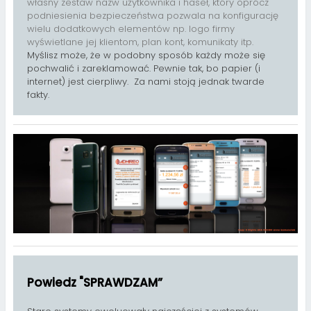
własny zestaw nazw użytkownika i haseł, który oprócz
podniesienia bezpieczeństwa pozwala na konfigurację
wielu dodatkowych elementów np. logo firmy
wyświetlane jej klientom, plan kont, komunikaty itp.
Myślisz może, że w podobny sposób każdy może się
pochwalić i zareklamować. Pewnie tak, bo papier (i
internet) jest cierpliwy. Za nami stoją jednak twarde
fakty.
Powiedz "SPRAWDZAM”