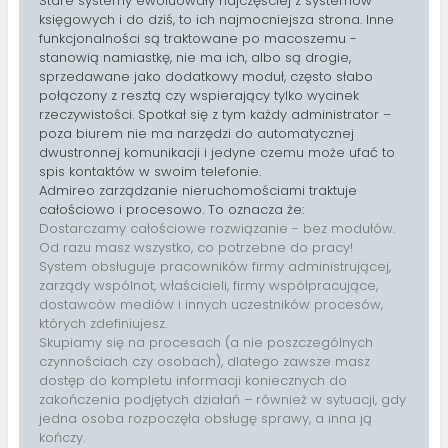
Stare systemy ewoluowały najczęściej z systemów
księgowych i do dziś, to ich najmocniejsza strona. Inne
funkcjonalności są traktowane po macoszemu -
stanowią namiastkę, nie ma ich, albo są drogie,
sprzedawane jako dodatkowy moduł, często słabo
połączony z resztą czy wspierający tylko wycinek
rzeczywistości. Spotkał się z tym każdy administrator –
poza biurem nie ma narzędzi do automatycznej
dwustronnej komunikacji i jedyne czemu może ufać to
spis kontaktów w swoim telefonie.
Admireo zarządzanie nieruchomościami traktuje
całościowo i procesowo. To oznacza że:
Dostarczamy całościowe rozwiązanie - bez modułów.
Od razu masz wszystko, co potrzebne do pracy!
System obsługuje pracowników firmy administrującej,
zarządy wspólnot, właścicieli, firmy współpracujące,
dostawców mediów i innych uczestników procesów,
których zdefiniujesz.
Skupiamy się na procesach (a nie poszczególnych
czynnościach czy osobach), dlatego zawsze masz
dostęp do kompletu informacji koniecznych do
zakończenia podjętych działań – również w sytuacji, gdy
jedna osoba rozpoczęła obsługę sprawy, a inna ją
kończy.