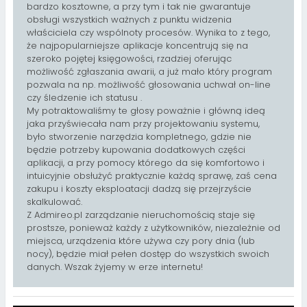
bardzo kosztowne, a przy tym i tak nie gwarantuje
obsługi wszystkich ważnych z punktu widzenia
właściciela czy wspólnoty procesów. Wynika to z tego,
że najpopularniejsze aplikacje koncentrują się na
szeroko pojętej księgowości, rzadziej oferując
możliwość zgłaszania awarii, a już mało który program
pozwala na np. możliwość głosowania uchwał on-line
czy śledzenie ich statusu .
My potraktowaliśmy te głosy poważnie i główną ideą
jaka przyświecała nam przy projektowaniu systemu,
było stworzenie narzędzia kompletnego, gdzie nie
będzie potrzeby kupowania dodatkowych części
aplikacji, a przy pomocy którego da się komfortowo i
intuicyjnie obsłużyć praktycznie każdą sprawę, zaś cena
zakupu i koszty eksploatacji dadzą się przejrzyście
skalkulować.
Z Admireo.pl zarządzanie nieruchomością staje się
prostsze, ponieważ każdy z użytkowników, niezależnie od
miejsca, urządzenia które używa czy pory dnia (lub
nocy), będzie miał pełen dostęp do wszystkich swoich
danych. Wszak żyjemy w erze internetu!