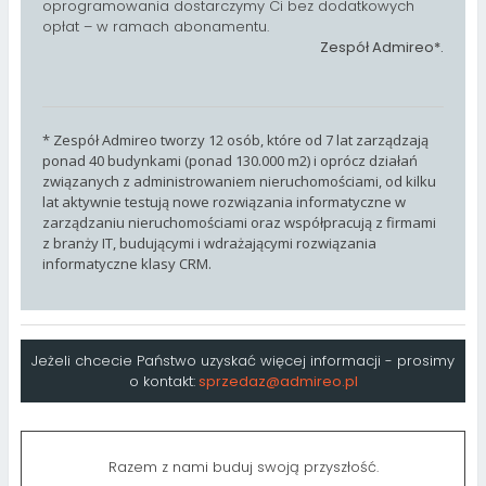
oprogramowania dostarczymy Ci bez dodatkowych
opłat – w ramach abonamentu.
Zespół Admireo*.
* Zespół Admireo tworzy 12 osób, które od 7 lat zarządzają
ponad 40 budynkami (ponad 130.000 m2) i oprócz działań
związanych z administrowaniem nieruchomościami, od kilku
lat aktywnie testują nowe rozwiązania informatyczne w
zarządzaniu nieruchomościami oraz współpracują z firmami
z branży IT, budującymi i wdrażającymi rozwiązania
informatyczne klasy CRM.
Jeżeli chcecie Państwo uzyskać więcej informacji - prosimy
o kontakt:
sprzedaz@admireo.pl
Razem z nami buduj swoją przyszłość.