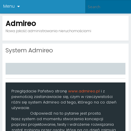
Menu
Admireo
Nowa jakość administrowania nieruchomościami
System Admireo
Przeglądacie Państwo stronę
www.admireo.pl
i z
pewnością zastanawiacie się, czym w rzeczywistości
różni się system Admireo od tego, którego na co dzień
używacie.
Odpowiedź na to pytanie jest prosta.
Nasz system od momentu stworzenia koncepcji
poprzez projektowanie, testy i wdrożenie rozwiązania
został zrobiony przez osoby, które na co dzień zajmują