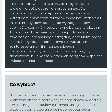
się administrowaniem. Wykorzystaliśmy zarówno
wieloletnie doświadczenia z pracy zarządców
nieruchomości, jak i przeprowadziliśmy wywiady
wśród administratorów, zarządów wspólnot i właścicieli
mieszkań, aby dowiedzieć jakie wymagania powinien
spełniać system, który będzie jak najbardziej praktyczny.
Ta ogromna baza wiedzy stała się podstawą do
stworzenia funkcjonalnego narzędzia, które ułatwi pracę
- będzie użyteczne i komfortowe dla wszystkich
zainteresowanych: firm zarządzających
nieruchomościami, administratorów, księgowych,
dostawców usług konserwatorskich, zarządów wspólnot
i właścicieli nieruchomości.
Co wybrać?
Nasi respondenci najczęściej zwracali uwagę na to, że
większość obecnie oferowanych programów składa się
z wielu drogich modułów o różnych funkcjonalnościach,
przez co skompletowanie pełnego pakietu bywa