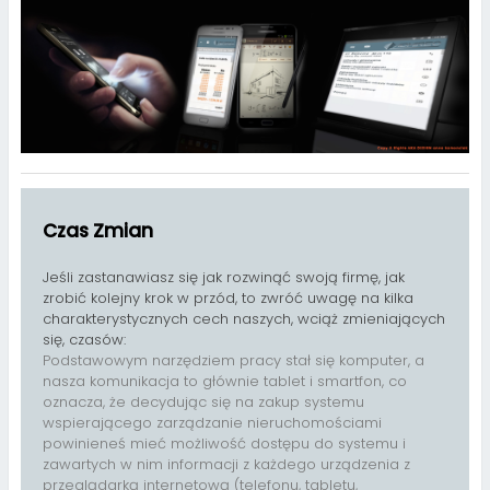
Czas Zmian
Jeśli zastanawiasz się jak rozwinąć swoją firmę, jak
zrobić kolejny krok w przód, to zwróć uwagę na kilka
charakterystycznych cech naszych, wciąż zmieniających
się, czasów:
Podstawowym narzędziem pracy stał się komputer, a
nasza komunikacja to głównie tablet i smartfon, co
oznacza, że decydując się na zakup systemu
wspierającego zarządzanie nieruchomościami
powinieneś mieć możliwość dostępu do systemu i
zawartych w nim informacji z każdego urządzenia z
przeglądarką internetową (telefonu, tabletu,