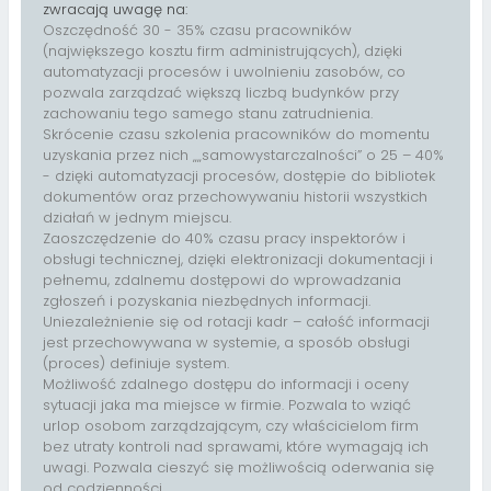
zwracają uwagę na:
Oszczędność 30 - 35% czasu pracowników
(największego kosztu firm administrujących), dzięki
automatyzacji procesów i uwolnieniu zasobów, co
pozwala zarządzać większą liczbą budynków przy
zachowaniu tego samego stanu zatrudnienia.
Skrócenie czasu szkolenia pracowników do momentu
uzyskania przez nich „„samowystarczalności” o 25 – 40%
- dzięki automatyzacji procesów, dostępie do bibliotek
dokumentów oraz przechowywaniu historii wszystkich
działań w jednym miejscu.
Zaoszczędzenie do 40% czasu pracy inspektorów i
obsługi technicznej, dzięki elektronizacji dokumentacji i
pełnemu, zdalnemu dostępowi do wprowadzania
zgłoszeń i pozyskania niezbędnych informacji.
Uniezależnienie się od rotacji kadr – całość informacji
jest przechowywana w systemie, a sposób obsługi
(proces) definiuje system.
Możliwość zdalnego dostępu do informacji i oceny
sytuacji jaka ma miejsce w firmie. Pozwala to wziąć
urlop osobom zarządzającym, czy właścicielom firm
bez utraty kontroli nad sprawami, które wymagają ich
uwagi. Pozwala cieszyć się możliwością oderwania się
od codzienności.