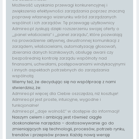
Możliwość uzyskania przewagi konkurencyjnej i
zwiększenia efektywności zarządzania poprzez znaczną
poprawę własnego wizerunku wśród zarządzanych
wspólnot i ich zarządów. Tę przewagę użytkownicy
Admireo.pl zyskują dzięki rozszerzeniu swojej oferty o
„„panel właściciela” i „„panel zarządu”, które pozwalają
na prowadzenie aktywnej, dwustronnej komunikacji z
zarządem, właścicielami, automatyzację głosowań,
zbierania danych licznikowych, obsługę awarii czy
bezpośrednią kontrolę zarządu wspólnoty nad
finansami, uchwałami, postępowaniami windykacyjnymi
i innych aspektach potrzebnych do zarządzania
wspólnotą.
Wiemy też, że decydując się na współpracę z nami
stwierdzisz, że:
Admireo.pl więcej dla Ciebie oszczędza, niż kosztuje!
Admireo.pl jest proste, intuicyjne, wygodne i
funkcjonalne!
Admireo.pl „„daje wolność” w dostępie do informacji!
Naszym celem i ambicją jest również ciągłe
doskonalenie narzędzia – dostosowywanie go do
zmieniających się technologii, procesów, potrzeb rynku,
trendów i przepisów prawa. Każdą nową wersję