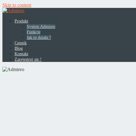
Skip to content
Produkt
System Admireo
Funkcje
Jak to działa ?
Cennik
Blog
Kontakt
Zarejestruj sie !