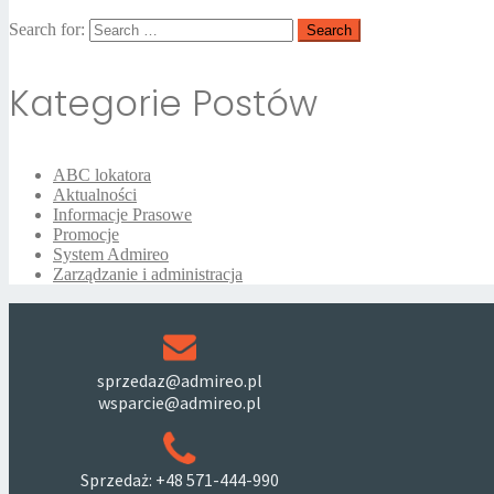
Search for:
Kategorie Postów
ABC lokatora
Aktualności
Informacje Prasowe
Promocje
System Admireo
Zarządzanie i administracja
sprzedaz@admireo.pl
wsparcie@admireo.pl
Sprzedaż: +48 571-444-990