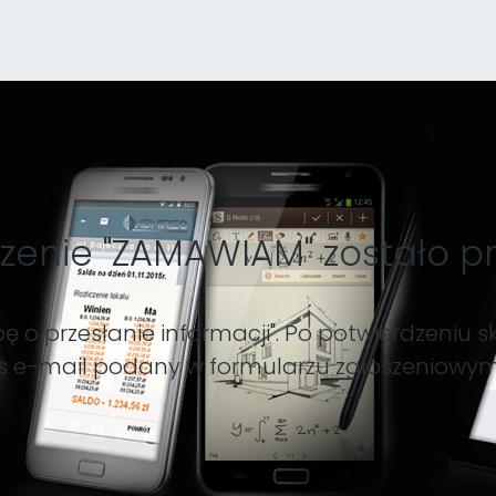
zenie "ZAMAWIAM" zostało prz
ę o przesłanie informacji". Po potwierdzeniu 
es e-mail podany w formularzu zgłoszeniowym