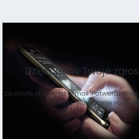
Dziękujemy Twoje zgłos
Za chwilę otrzymasz e-mail "Potwierdź prośb
z Tobą niezwłocznie na adr