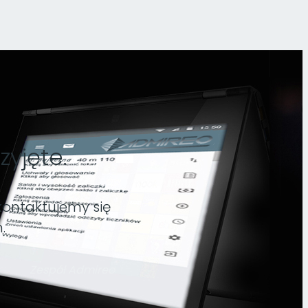
yjęte.
skontaktujemy się
.
Zespół Admireo