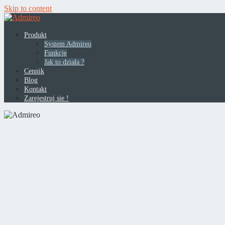
Skip to content
Produkt
System Admireo
Funkcje
Jak to działa ?
Cennik
Blog
Kontakt
Zarejestruj sie !