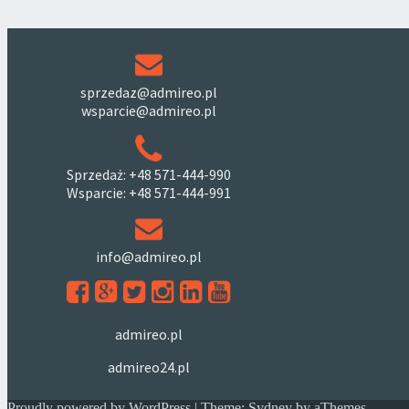
sprzedaz@admireo.pl
wsparcie@admireo.pl
Sprzedaż: +48 571-444-990
Wsparcie: +48 571-444-991
info@admireo.pl
admireo.pl
admireo24.pl
Proudly powered by WordPress
|
Theme:
Sydney
by aThemes.